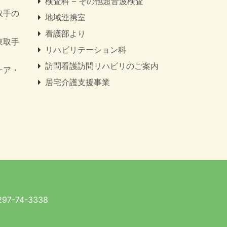
検査科 – その他超音波検査
取手の
地域連携室
看護部より
東取手
リハビリテーション科
訪問看護訪問リハビリのご案内
ケア・
居宅介護支援事業
7-74-3338