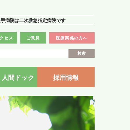
院
取手病院は二次救急指定病院です
クセス
ご意見
医療関係の方へ
・人間ドック
採用情報