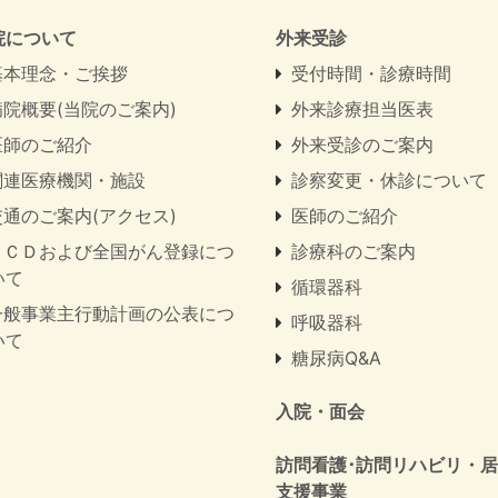
院について
外来受診
基本理念・ご挨拶
受付時間・診療時間
病院概要(当院のご案内)
外来診療担当医表
医師のご紹介
外来受診のご案内
関連医療機関・施設
診察変更・休診について
交通のご案内(アクセス)
医師のご紹介
ＮＣＤおよび全国がん登録につ
診療科のご案内
いて
循環器科
一般事業主行動計画の公表につ
呼吸器科
いて
糖尿病Q&A
入院・面会
訪問看護･訪問リハビリ・
支援事業