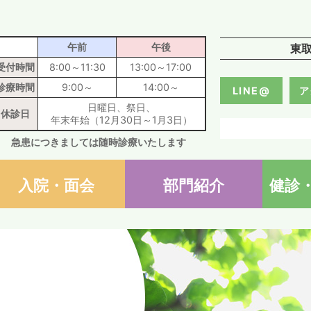
医療法人社団輝峰会 東取手病
午前
午後
東
受付時間
8:00～11:30
13:00～17:00
診療時間
9:00～
14:00～
LINE@
ア
日曜日、祭日、
休診日
年末年始（12月30日～1月3日）
急患につきましては随時診療いたします
入院・面会
部門紹介
健診