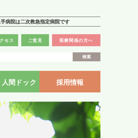
院
取手病院は二次救急指定病院です
クセス
ご意見
医療関係の方へ
・人間ドック
採用情報