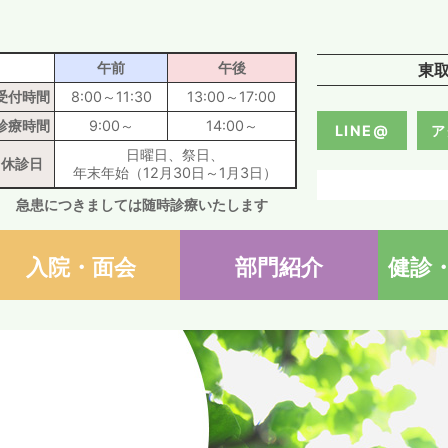
医療法人社団輝峰会 東取手病
午前
午後
東
受付時間
8:00～11:30
13:00～17:00
診療時間
9:00～
14:00～
LINE@
ア
日曜日、祭日、
休診日
年末年始（12月30日～1月3日）
急患につきましては随時診療いたします
入院・面会
部門紹介
健診