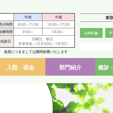
医療法人社団輝峰会 東取手病
午前
午後
東
受付時間
8:00～11:30
13:00～17:00
診療時間
9:00～
14:00～
LINE@
ア
日曜日、祭日、
休診日
年末年始（12月30日～1月3日）
急患につきましては随時診療いたします
入院・面会
部門紹介
健診