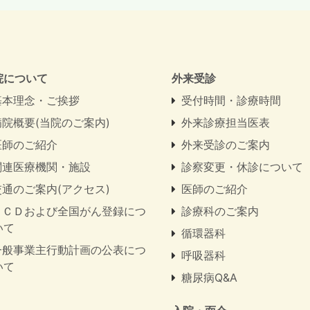
院について
外来受診
基本理念・ご挨拶
受付時間・診療時間
病院概要(当院のご案内)
外来診療担当医表
医師のご紹介
外来受診のご案内
関連医療機関・施設
診察変更・休診について
交通のご案内(アクセス)
医師のご紹介
ＮＣＤおよび全国がん登録につ
診療科のご案内
いて
循環器科
一般事業主行動計画の公表につ
呼吸器科
いて
糖尿病Q&A