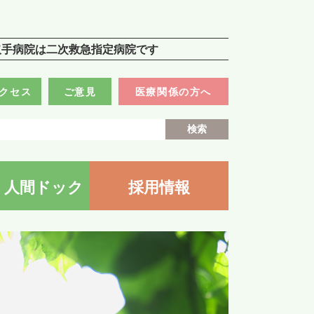
院
取手病院は二次救急指定病院です
クセス
ご意見
医療関係の方へ
・人間ドック
採用情報